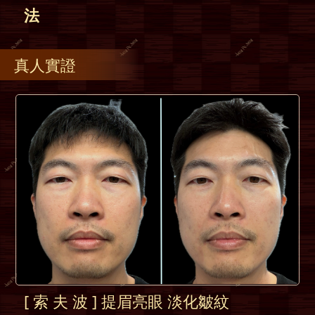
法
真人實證
[ 索 夫 波 ] 提眉亮眼 淡化皺紋