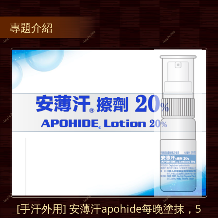
專題介紹
[手汗外用] 安薄汗apohide每晚塗抹，5