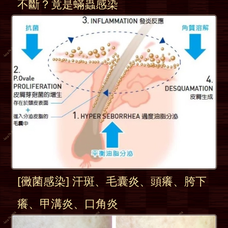
不斷？竟是蟎蟲感染
[黴菌感染] 汗斑、毛囊炎、頭癢、胯下
癢、甲溝炎、口角炎