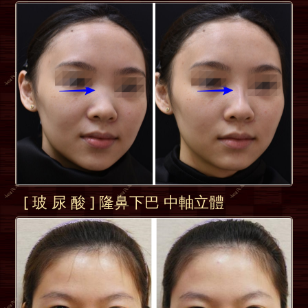
[ 玻 尿 酸 ] 隆鼻下巴 中軸立體