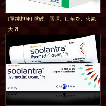
[單純皰疹] 嘴破、唇腫、口角炎、火氣
大 ?!