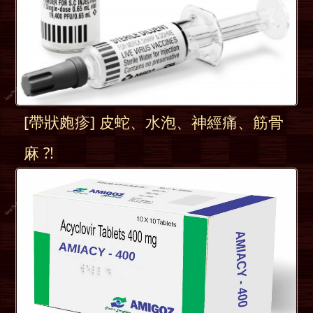
[帶狀皰疹] 皮蛇、水泡、神經痛、筋骨
麻 ?!