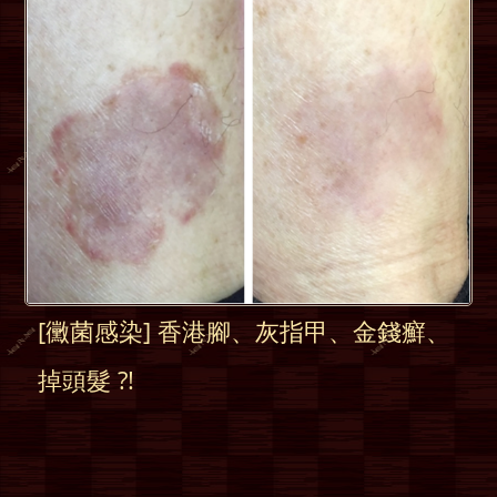
[黴菌感染] 香港腳、灰指甲、金錢癬、
掉頭髮 ?!