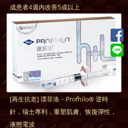
成患者4週內改善5成以上
[再生抗老] 璞菲洛・Profhilo® 逆時
針，瑞士專利，重塑肌膚、恢復彈性，
液態電波