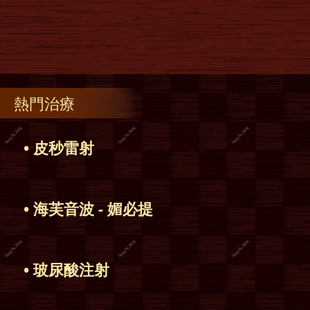
熱門治療
• 皮秒雷射
• 海芙音波 - 媚必提
• 玻尿酸注射