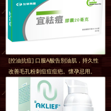
[控油抗痘] 口服A酸告別油肌，持久性
改善毛孔粉刺痘痘痘疤。懷孕忌用。