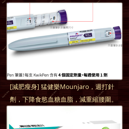
[減肥瘦身] 猛健樂Mounjaro，週打針
劑，下降食慾血糖血脂，減重縮腰圍。