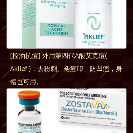
[控油抗痘] 外用第四代A酸艾克痘(
Aklief )，去粉刺、褪痘印、防凹疤，身
體也可用。