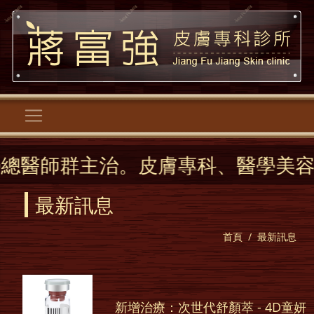
。皮膚專科、醫學美容、逆時針、各
最新訊息
首頁
最新訊息
新增治療：次世代舒顏萃 - 4D童妍