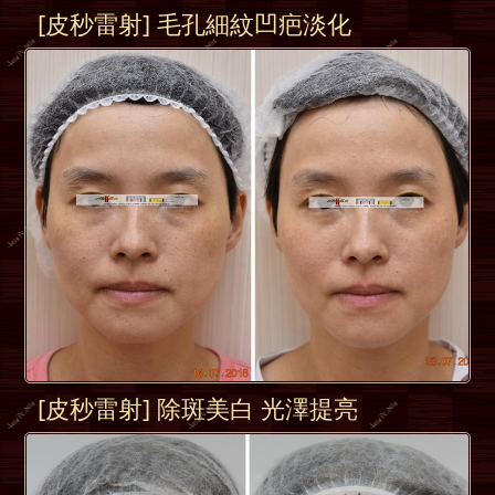
[皮秒雷射] 毛孔細紋凹疤淡化
[皮秒雷射] 除斑美白 光澤提亮