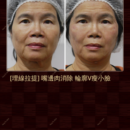
[埋線拉提] 嘴邊肉消除 輪廓V瘦小臉