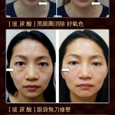
[ 玻 尿 酸 ] 黑眼圈消除 好氣色
[ 玻 尿 酸 ] 眼袋無刀修整