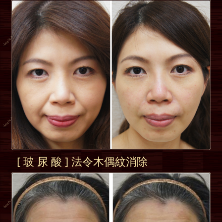
[ 玻 尿 酸 ] 法令木偶紋消除