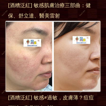
[酒糟泛紅] 敏感肌膚治療三部曲：健
保、舒立達、醫美雷射
[酒糟泛紅] 敏感≠過敏，皮膚薄？痘痘