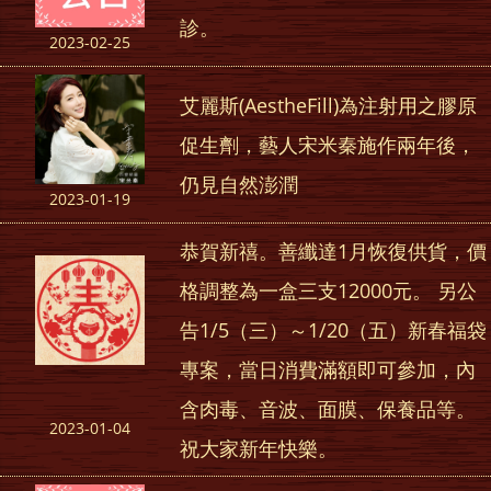
診。
2023-02-25
艾麗斯(AestheFill)為注射用之膠原
促生劑，藝人宋米秦施作兩年後，
仍見自然澎潤
2023-01-19
恭賀新禧。善纖達1月恢復供貨，價
格調整為一盒三支12000元。 另公
告1/5（三）～1/20（五）新春福袋
專案，當日消費滿額即可參加，內
含肉毒、音波、面膜、保養品等。
2023-01-04
祝大家新年快樂。