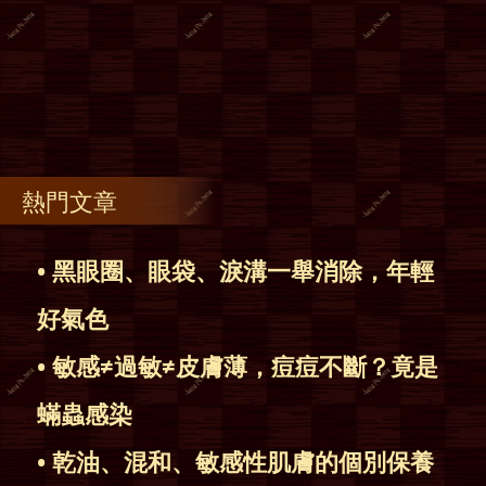
熱門文章
• 黑眼圈、眼袋、淚溝一舉消除，年輕
好氣色
• 敏感≠過敏≠皮膚薄，痘痘不斷？竟是
蟎蟲感染
• 乾油、混和、敏感性肌膚的個別保養