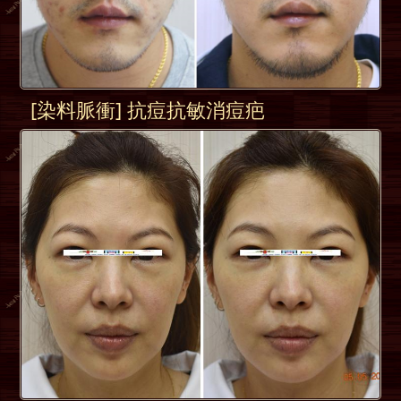
[染料脈衝] 抗痘抗敏消痘疤