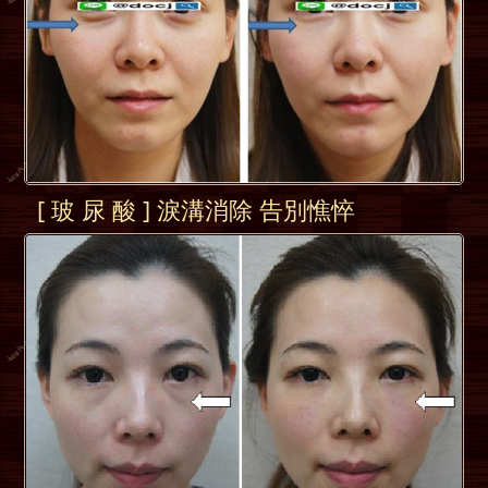
[ 玻 尿 酸 ] 淚溝消除 告別憔悴